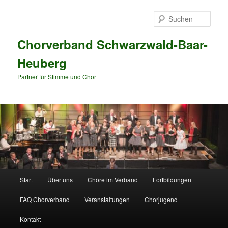
Zum
primären
Such
Inhalt
springen
Chorverband Schwarzwald-Baar-
Heuberg
Partner für Stimme und Chor
Hauptmenü
Start
Über uns
Chöre im Verband
Fortbildungen
FAQ Chorverband
Veranstaltungen
Chorjugend
Kontakt