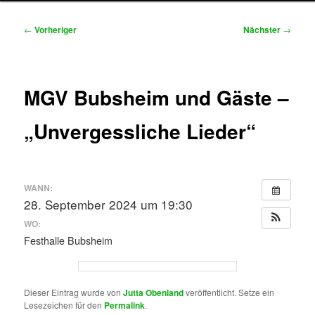
Beitragsnavigation
←
Vorheriger
Nächster
→
MGV Bubsheim und Gäste –
„Unvergessliche Lieder“
WANN:
28. September 2024 um 19:30
WO:
Festhalle Bubsheim
Dieser Eintrag wurde von
Jutta Obenland
veröffentlicht. Setze ein
Lesezeichen für den
Permalink
.