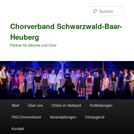
Zum
primären
Such
Inhalt
springen
Chorverband Schwarzwald-Baar-
Heuberg
Partner für Stimme und Chor
Hauptmenü
Start
Über uns
Chöre im Verband
Fortbildungen
FAQ Chorverband
Veranstaltungen
Chorjugend
Kontakt