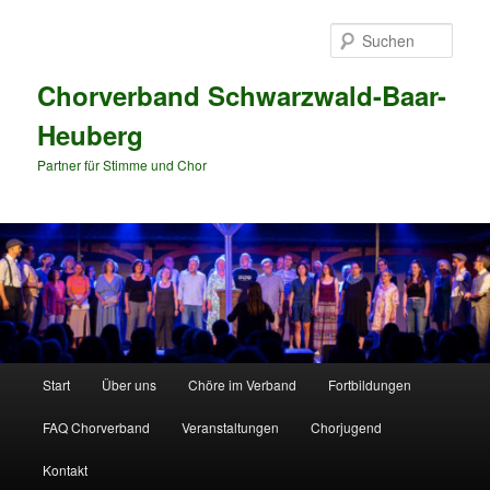
Zum
primären
Such
Inhalt
springen
Chorverband Schwarzwald-Baar-
Heuberg
Partner für Stimme und Chor
Hauptmenü
Start
Über uns
Chöre im Verband
Fortbildungen
FAQ Chorverband
Veranstaltungen
Chorjugend
Kontakt