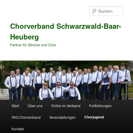
Zum
primären
Such
Inhalt
springen
Chorverband Schwarzwald-Baar-
Heuberg
Partner für Stimme und Chor
Hauptmenü
Start
Über uns
Chöre im Verband
Fortbildungen
Chorjugend
FAQ Chorverband
Veranstaltungen
Kontakt