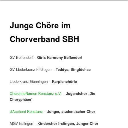
Junge Chöre im
Chorverband SBH
GV Beffendorf –
Girls Harmony Beffendorf
GV Liederkranz Fridingen –
Teddys,
Singfüchse
Liederkranz Gunningen –
Karpfenchörle
ChorohneNamen Konstanz e.V.
–
Jugendchor
„
Die
Choryphäen
“
d’Acchord Konstanz
–
Junger, studentischer Chor
MGV Irslingen –
Kinderchor Irslingen, Junger Chor