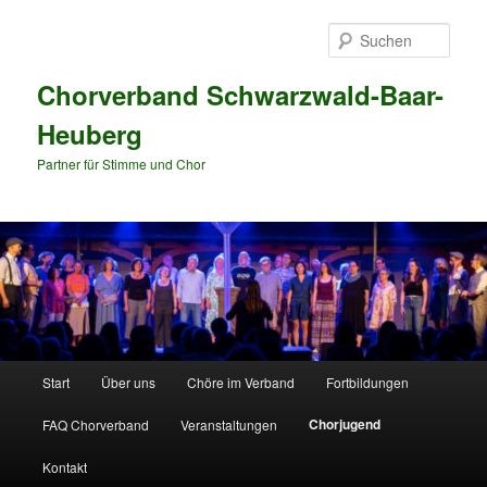
Zum
primären
Such
Inhalt
springen
Chorverband Schwarzwald-Baar-
Heuberg
Partner für Stimme und Chor
Hauptmenü
Start
Über uns
Chöre im Verband
Fortbildungen
Chorjugend
FAQ Chorverband
Veranstaltungen
Kontakt