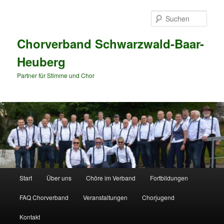
Zum
primären
Such
Inhalt
springen
Chorverband Schwarzwald-Baar-
Heuberg
Partner für Stimme und Chor
Hauptmenü
Start
Über uns
Chöre im Verband
Fortbildungen
FAQ Chorverband
Veranstaltungen
Chorjugend
Kontakt