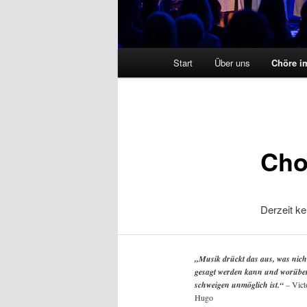
Hauptmenü
Start
Über uns
Chöre i
Cho
Derzeit ke
„Musik drückt das aus, was nich
gesagt werden kann und worübe
schweigen unmöglich ist.“
–
Vict
Hugo