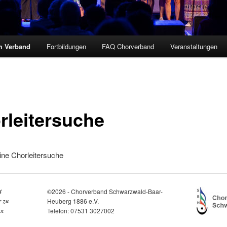
m Verband
Fortbildungen
FAQ Chorverband
Veranstaltungen
rleitersuche
ine Chorleitersuche
t
©2026 - Chorverband Schwarzwald-Baar-
r zu
Heuberg 1886 e.V.
or
Telefon: 07531 3027002