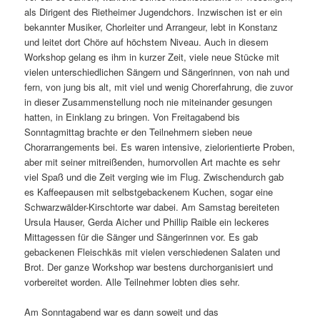
als Dirigent des Rietheimer Jugendchors. Inzwischen ist er ein
bekannter Musiker, Chorleiter und Arrangeur, lebt in Konstanz
und leitet dort Chöre auf höchstem Niveau. Auch in diesem
Workshop gelang es ihm in kurzer Zeit, viele neue Stücke mit
vielen unterschiedlichen Sängern und Sängerinnen, von nah und
fern, von jung bis alt, mit viel und wenig Chorerfahrung, die zuvor
in dieser Zusammenstellung noch nie miteinander gesungen
hatten, in Einklang zu bringen. Von Freitagabend bis
Sonntagmittag brachte er den Teilnehmern sieben neue
Chorarrangements bei. Es waren intensive, zielorientierte Proben,
aber mit seiner mitreißenden, humorvollen Art machte es sehr
viel Spaß und die Zeit verging wie im Flug. Zwischendurch gab
es Kaffeepausen mit selbstgebackenem Kuchen, sogar eine
Schwarzwälder-Kirschtorte war dabei. Am Samstag bereiteten
Ursula Hauser, Gerda Aicher und Phillip Raible ein leckeres
Mittagessen für die Sänger und Sängerinnen vor. Es gab
gebackenen Fleischkäs mit vielen verschiedenen Salaten und
Brot. Der ganze Workshop war bestens durchorganisiert und
vorbereitet worden. Alle Teilnehmer lobten dies sehr.
Am Sonntagabend war es dann soweit und das