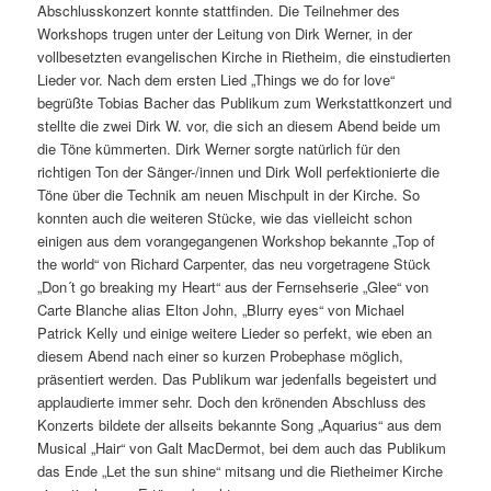
Abschlusskonzert konnte stattfinden. Die Teilnehmer des
Workshops trugen unter der Leitung von Dirk Werner, in der
vollbesetzten evangelischen Kirche in Rietheim, die einstudierten
Lieder vor. Nach dem ersten Lied „Things we do for love“
begrüßte Tobias Bacher das Publikum zum Werkstattkonzert und
stellte die zwei Dirk W. vor, die sich an diesem Abend beide um
die Töne kümmerten. Dirk Werner sorgte natürlich für den
richtigen Ton der Sänger-/innen und Dirk Woll perfektionierte die
Töne über die Technik am neuen Mischpult in der Kirche. So
konnten auch die weiteren Stücke, wie das vielleicht schon
einigen aus dem vorangegangenen Workshop bekannte „Top of
the world“ von Richard Carpenter, das neu vorgetragene Stück
„Don´t go breaking my Heart“ aus der Fernsehserie „Glee“ von
Carte Blanche alias Elton John, „Blurry eyes“ von Michael
Patrick Kelly und einige weitere Lieder so perfekt, wie eben an
diesem Abend nach einer so kurzen Probephase möglich,
präsentiert werden. Das Publikum war jedenfalls begeistert und
applaudierte immer sehr. Doch den krönenden Abschluss des
Konzerts bildete der allseits bekannte Song „Aquarius“ aus dem
Musical „Hair“ von Galt MacDermot, bei dem auch das Publikum
das Ende „Let the sun shine“ mitsang und die Rietheimer Kirche