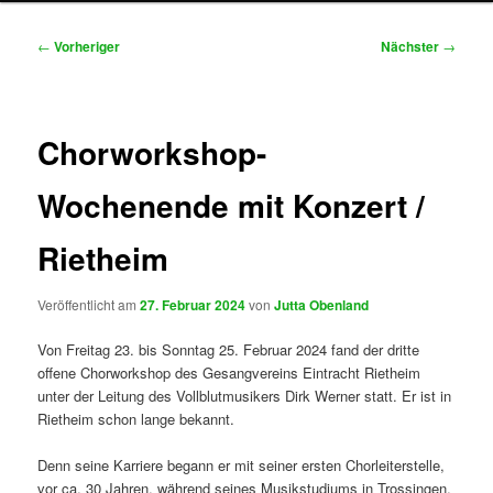
Beitragsnavigation
←
Vorheriger
Nächster
→
Chorworkshop-
Wochenende mit Konzert /
Rietheim
Veröffentlicht am
27. Februar 2024
von
Jutta Obenland
Von Freitag 23. bis Sonntag 25. Februar 2024 fand der dritte
offene Chorworkshop des Gesangvereins Eintracht Rietheim
unter der Leitung des Vollblutmusikers Dirk Werner statt. Er ist in
Rietheim schon lange bekannt.
Denn seine Karriere begann er mit seiner ersten Chorleiterstelle,
vor ca. 30 Jahren, während seines Musikstudiums in Trossingen,