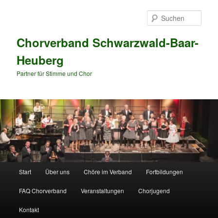
Zum
primären
Such
Inhalt
springen
Chorverband Schwarzwald-Baar-
Heuberg
Partner für Stimme und Chor
Hauptmenü
Start
Über uns
Chöre im Verband
Fortbildungen
FAQ Chorverband
Veranstaltungen
Chorjugend
Kontakt