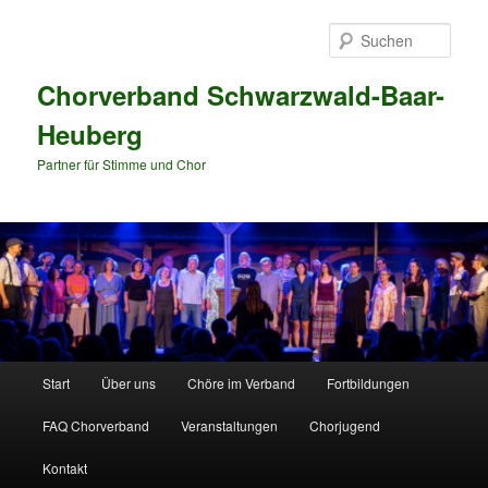
Zum
primären
Such
Inhalt
springen
Chorverband Schwarzwald-Baar-
Heuberg
Partner für Stimme und Chor
Hauptmenü
Start
Über uns
Chöre im Verband
Fortbildungen
FAQ Chorverband
Veranstaltungen
Chorjugend
Kontakt