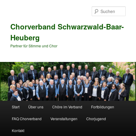
Zum
primären
Such
Inhalt
springen
Chorverband Schwarzwald-Baar-
Heuberg
Partner für Stimme und Chor
Hauptmenü
Start
Über uns
Chöre im Verband
Fortbildungen
FAQ Chorverband
Veranstaltungen
Chorjugend
Kontakt