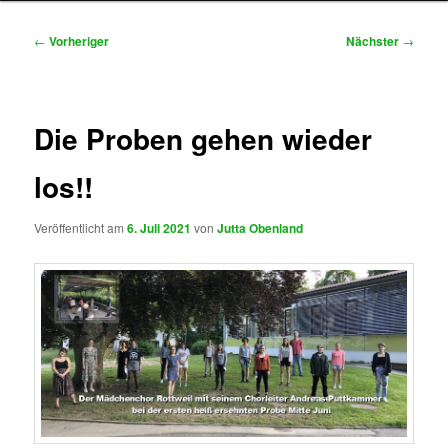
Beitragsnavigation
←
Vorheriger
Nächster
→
Die Proben gehen wieder
los!!
Veröffentlicht am
6. Juli 2021
von
Jutta Obenland