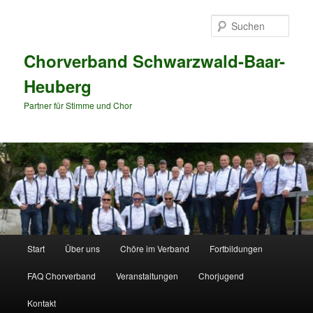
Zum
Zum
primären
sekundären
Such
Inhalt
Inhalt
springen
springen
Chorverband Schwarzwald-Baar-
Heuberg
Partner für Stimme und Chor
Hauptmenü
Start
Über uns
Chöre im Verband
Fortbildungen
FAQ Chorverband
Veranstaltungen
Chorjugend
Kontakt