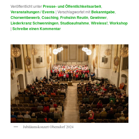
Veröffentlicht unter
Presse- und Öffentlichkeitsarbeit
,
Veranstaltungen / Events
|
Verschlagwortet mit
Bekanntgabe
,
Chorwettbewerb
,
Coaching
,
Frohsinn Reutin
,
Gewinner
,
Liederkranz Schwenningen
,
Studioaufnahme
,
Wireless!
,
Workshop
|
Schreibe einen Kommentar
Jubiläumskonzert Oberndorf 2024