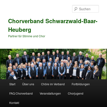
Zum
Zum
primären
sekundären
Such
Inhalt
Inhalt
springen
springen
Chorverband Schwarzwald-Baar-
Heuberg
Partner für Stimme und Chor
Hauptmenü
Start
Über uns
Chöre im Verband
Fortbildungen
FAQ Chorverband
Veranstaltungen
Chorjugend
Kontakt