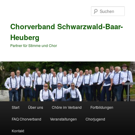
Zum
Zum
primären
sekundären
Such
Inhalt
Inhalt
springen
springen
Chorverband Schwarzwald-Baar-
Heuberg
Partner für Stimme und Chor
Hauptmenü
Start
Über uns
Chöre im Verband
Fortbildungen
FAQ Chorverband
Veranstaltungen
Chorjugend
Kontakt