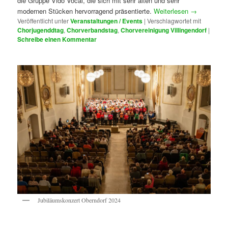
die Gruppe Vido Vocal, die sich mit sehr alten und sehr
modernen Stücken hervorragend präsentierte.
Weiterlesen
→
Veröffentlicht unter
Veranstaltungen / Events
|
Verschlagwortet mit
Chorjugenddtag
,
Chorverbandstag
,
Chorvereinigung Villingendorf
|
Schreibe einen Kommentar
Jubiläumskonzert Oberndorf 2024