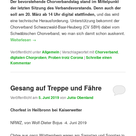
Der bevorstehende Chorverbandstag stand im Mittelpunkt
der letzten Sitzung des Verbands
vorstands. Denn auch der
soll am 20. März ab 14 Uhr digital stattfinden,
und das wird
eine technische Herausforderung. Unterstützung bekommt der
Chorverband Schwarzwald-Baar-Heuberg (CV SBH) dabei vom
Schwäbischen Chorverband, wo man sich damit schon auskennt.
Weiterlesen
→
Veröffentlicht unter
Allgemein
|
Verschlagwortet mit
Chorverband
,
digitalen Chorproben
,
Proben trotz Corona
|
Schreibe einen
Kommentar
Gesang auf Treppe und Fähre
Veröffentlicht am
5. Juni 2019
von
Jutta Obenland
Chorfest in Heilbronn bei Kaiserwetter
NRWZ, von Wolf-Dieter Bojus -4. Juni 2019
Chöre aus ganz Württemberg waren am Samstag und Sonntag in