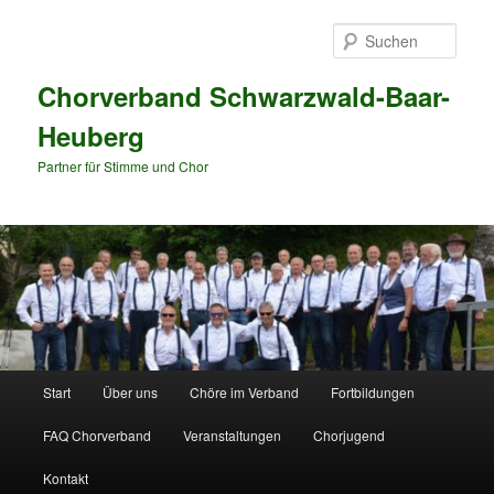
Zum
Zum
primären
sekundären
Such
Inhalt
Inhalt
springen
springen
Chorverband Schwarzwald-Baar-
Heuberg
Partner für Stimme und Chor
Hauptmenü
Start
Über uns
Chöre im Verband
Fortbildungen
FAQ Chorverband
Veranstaltungen
Chorjugend
Kontakt