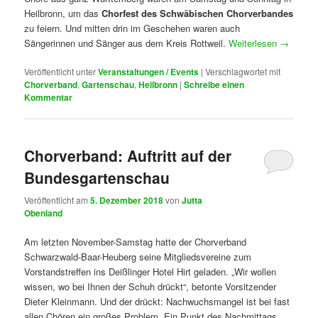
Heilbronn, um das
Chorfest des Schwäbischen Chorverbandes
zu feiern. Und mitten drin im Geschehen waren auch
Sängerinnen und Sänger aus dem Kreis Rottweil.
Weiterlesen
→
Veröffentlicht unter
Veranstaltungen / Events
|
Verschlagwortet mit
Chorverband
,
Gartenschau
,
Heilbronn
|
Schreibe einen
Kommentar
Chorverband: Auftritt auf der
Bundesgartenschau
Veröffentlicht am
5. Dezember 2018
von
Jutta
Obenland
Am letzten November-Samstag hatte der Chorverband
Schwarzwald-Baar-Heuberg seine Mitgliedsvereine zum
Vorstandstreffen ins Deißlinger Hotel Hirt geladen. „Wir wollen
wissen, wo bei Ihnen der Schuh drückt“, betonte Vorsitzender
Dieter Kleinmann. Und der drückt: Nachwuchsmangel ist bei fast
allen Chören ein großes Problem. Ein Punkt des Nachmittags