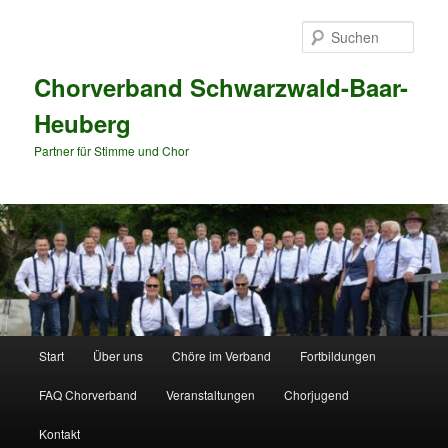
Zum
Zum
primären
sekundären
Such
Inhalt
Inhalt
springen
springen
Chorverband Schwarzwald-Baar-
Heuberg
Partner für Stimme und Chor
Hauptmenü
Start
Über uns
Chöre im Verband
Fortbildungen
FAQ Chorverband
Veranstaltungen
Chorjugend
Kontakt