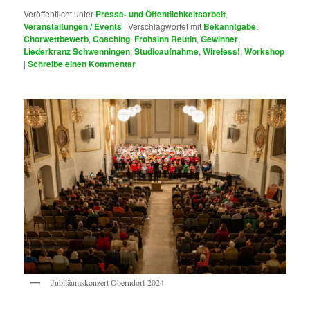
Veröffentlicht unter
Presse- und Öffentlichkeitsarbeit
,
Veranstaltungen / Events
|
Verschlagwortet mit
Bekanntgabe
,
Chorwettbewerb
,
Coaching
,
Frohsinn Reutin
,
Gewinner
,
Liederkranz Schwenningen
,
Studioaufnahme
,
Wireless!
,
Workshop
|
Schreibe einen Kommentar
Jubiläumskonzert Oberndorf 2024