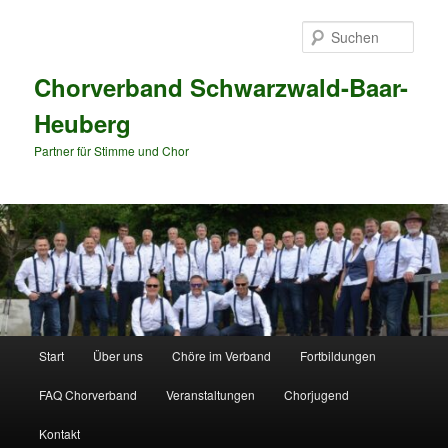
Zum
Zum
primären
sekundären
Such
Inhalt
Inhalt
springen
springen
Chorverband Schwarzwald-Baar-
Heuberg
Partner für Stimme und Chor
Hauptmenü
Start
Über uns
Chöre im Verband
Fortbildungen
FAQ Chorverband
Veranstaltungen
Chorjugend
Kontakt