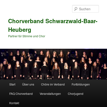
Zum
Zum
primären
sekundären
Such
Inhalt
Inhalt
springen
springen
Chorverband Schwarzwald-Baar-
Heuberg
Partner für Stimme und Chor
Hauptmenü
Start
Über uns
Chöre im Verband
Fortbildungen
FAQ Chorverband
Veranstaltungen
Chorjugend
Kontakt