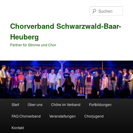
Zum
Zum
primären
sekundären
Such
Inhalt
Inhalt
springen
springen
Chorverband Schwarzwald-Baar-
Heuberg
Partner für Stimme und Chor
Hauptmenü
Start
Über uns
Chöre im Verband
Fortbildungen
FAQ Chorverband
Veranstaltungen
Chorjugend
Kontakt