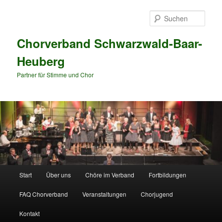
Zum
Zum
primären
sekundären
Such
Inhalt
Inhalt
springen
springen
Chorverband Schwarzwald-Baar-
Heuberg
Partner für Stimme und Chor
Hauptmenü
Start
Über uns
Chöre im Verband
Fortbildungen
FAQ Chorverband
Veranstaltungen
Chorjugend
Kontakt