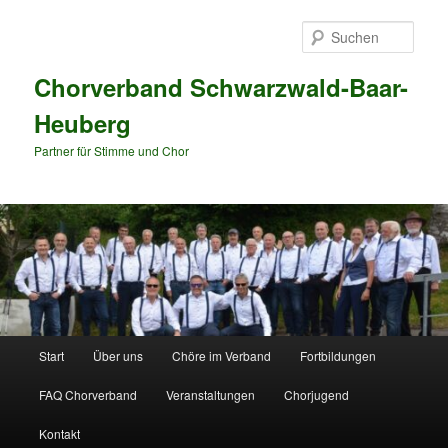
Zum
Zum
primären
sekundären
Such
Inhalt
Inhalt
springen
springen
Chorverband Schwarzwald-Baar-
Heuberg
Partner für Stimme und Chor
Hauptmenü
Start
Über uns
Chöre im Verband
Fortbildungen
FAQ Chorverband
Veranstaltungen
Chorjugend
Kontakt