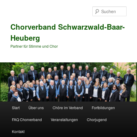
Zum
Zum
primären
sekundären
Such
Inhalt
Inhalt
springen
springen
Chorverband Schwarzwald-Baar-
Heuberg
Partner für Stimme und Chor
Hauptmenü
Start
Über uns
Chöre im Verband
Fortbildungen
FAQ Chorverband
Veranstaltungen
Chorjugend
Kontakt