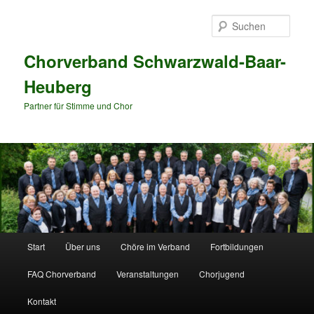
Zum
primären
Such
Inhalt
springen
Chorverband Schwarzwald-Baar-
Heuberg
Partner für Stimme und Chor
Hauptmenü
Start
Über uns
Chöre im Verband
Fortbildungen
FAQ Chorverband
Veranstaltungen
Chorjugend
Kontakt